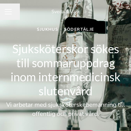
Sveda & Värk
Dela sidan
KARRIÄRMENY
SJUKHUS
·
SÖDERTÄLJE
Sjuksköterskor sökes
till sommaruppdrag
inom internmedicinsk
slutenvård
Vi arbetar med sjuksköterskebemanning till
offentlig och privat vård.