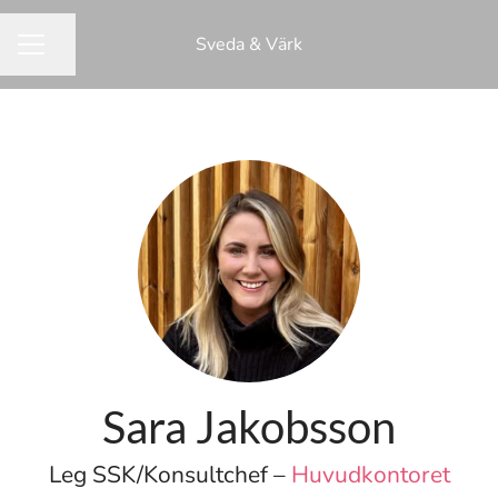
Sveda & Värk
Dela sidan
KARRIÄRMENY
Sara Jakobsson
Leg SSK/Konsultchef –
Huvudkontoret