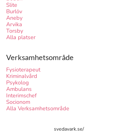
Slite
Burlöv
Aneby
Arvika
Torsby
Alla platser
Verksamhetsområde
Fysioterapeut
Kriminalvård
Psykolog
Ambulans
Interimschef
Socionom
Alla Verksamhetsområde
svedavark.se/