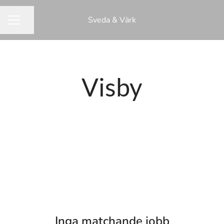
Sveda & Värk
Dela sidan
KARRIÄRMENY
Visby
Inga matchande jobb