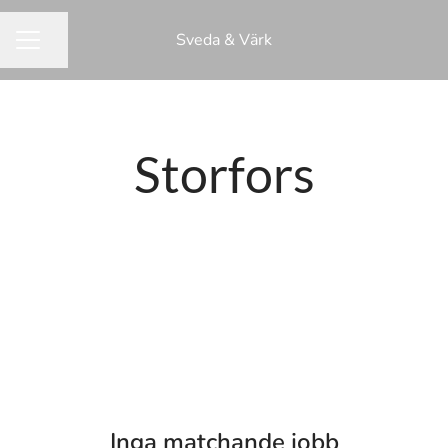
Sveda & Värk
Dela sidan
KARRIÄRMENY
Storfors
Inga matchande jobb