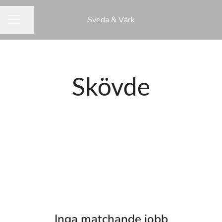
Sveda & Värk
Dela sidan
KARRIÄRMENY
Skövde
Inga matchande jobb