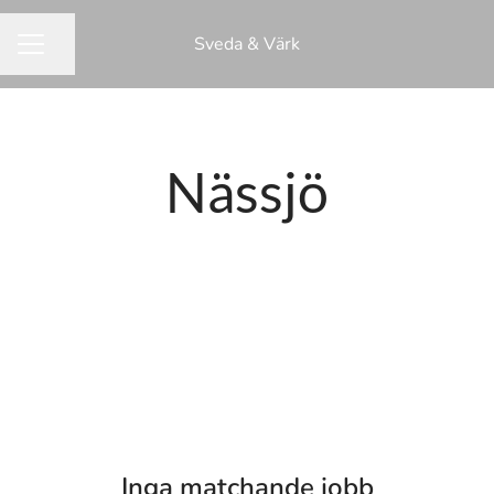
Sveda & Värk
Dela sidan
KARRIÄRMENY
Nässjö
Inga matchande jobb