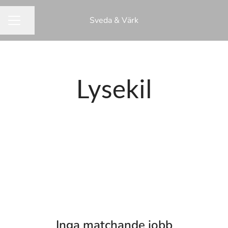
Sveda & Värk
Dela sidan
KARRIÄRMENY
Lysekil
Inga matchande jobb