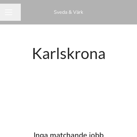
Sveda & Värk
Dela sidan
KARRIÄRMENY
Karlskrona
Inga matchande jobb