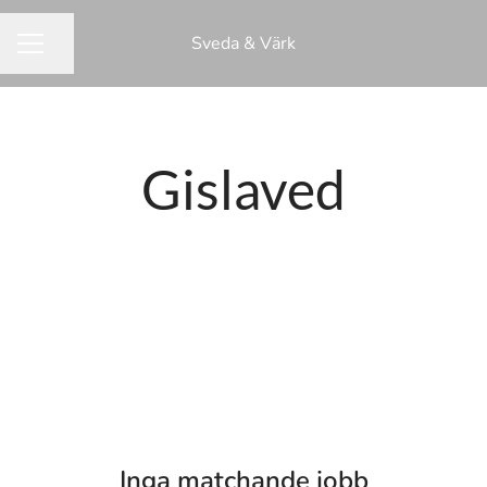
Sveda & Värk
Dela sidan
KARRIÄRMENY
Gislaved
Inga matchande jobb