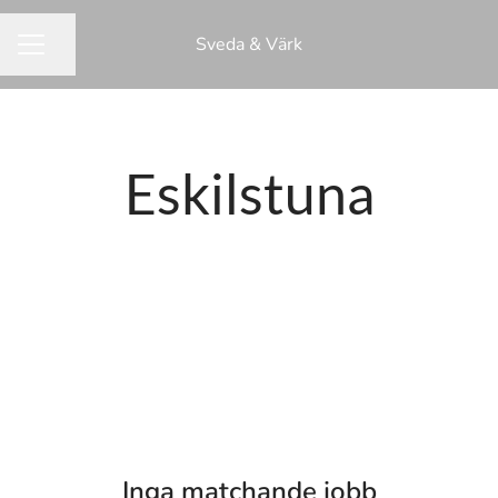
Sveda & Värk
Dela sidan
KARRIÄRMENY
Eskilstuna
Inga matchande jobb