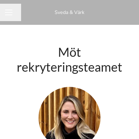
Sveda & Värk
Dela sidan
KARRIÄRMENY
Möt
rekryteringsteamet