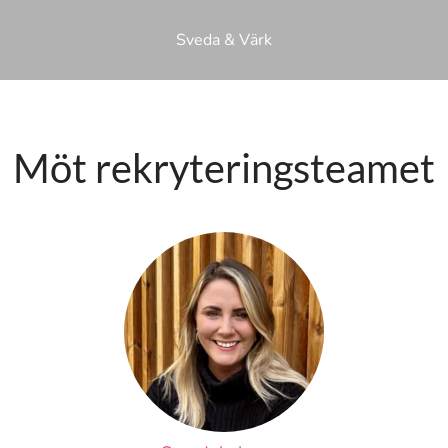
Sveda & Värk
Möt rekryteringsteamet