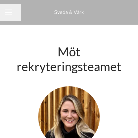
Sveda & Värk
Dela sidan
KARRIÄRMENY
Möt
rekryteringsteamet