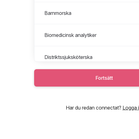
Barnmorska
Biomedicinsk analytiker
Distriktssjuksköterska
Fortsätt
Fysioterapeut
Huvudkontoret
Har du redan connectat?
Logga 
Interimschef