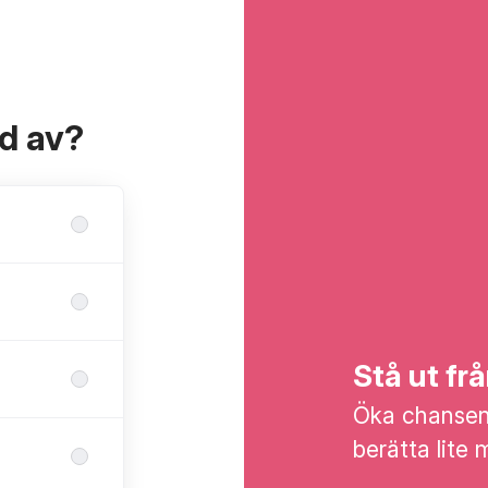
ad av?
Stå ut f
Öka chansen 
berätta lite 