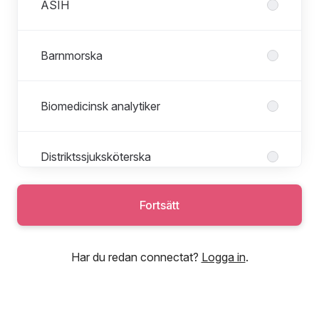
ASIH
Barnmorska
Biomedicinsk analytiker
Distriktssjuksköterska
Fortsätt
Fysioterapeut
Har du redan connectat?
Logga in
.
Huvudkontoret
Interimschef