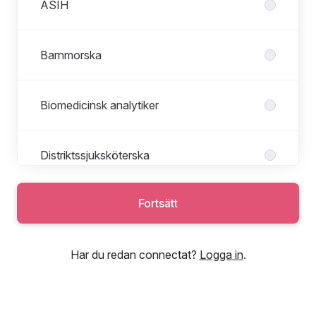
ASIH
Barnmorska
Biomedicinsk analytiker
Distriktssjuksköterska
Fortsätt
Fysioterapeut
Roller i Fysioterapeut
Alla roller
Har du redan connectat?
Logga in
.
Kommun
Rehab